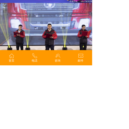
ꀇ
ꂅ
ꁘ
ꂘ
首页
电话
咨询
邮件