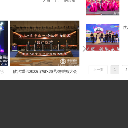
后一个：
门头灯箱
ꄲ
陕
넲
上一页
1
2
大会