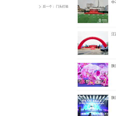
中
后一个：
门头灯箱
ꄲ
江
陕
陕