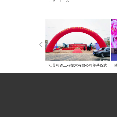
前一个：
无
ꄴ
넳
陵分公司扩建工程开工仪式
+服务护航计划山东区域上
斯骁系列自卸车浙江区域上
热电厂电气系统适应性改造
山东区域高端驾培启动仪式
锅碗面海底捞月中秋礼品中
工程技术有限公司奠基仪式
6000宁夏区域上市发布会
6000河南区域上市发布会
6000广东区域上市发布会
6000山东区域上市发布会
00超值版沪宁区域上市发布
000超值版+M3000S双车
设计 社区文化设计 政府单
江嘉年华”文化美食消费节
2020年苏沪营销同盟会
建三公司乔迁仪式
牌设计-尛咖moka
牌设计-卓鼎装饰
红色文化画册设计
品牌设计-任你美
品牌设计-摩天轮
VI设计-愣头青
品牌设计-相须
品牌设计-dopp
摄影摄像服务
全息梦幻裙摆
LED屏和投影
兴融·周岙底
小气球布置
企业文化墙
文化建设
启动道具
门头灯箱
画册设计
画册设计
铝架帐篷
音箱设备
展示物料
启动道具
氛围道具
文化建设
3D雾屏
灯光秀
24节气
龙门架
展示
陕汽重卡2022沪宁区域营销誓师大会
齐发上市发布会
位社区文化设计
项目开工仪式
国风敦煌插画
市发布会
市发布
盛典