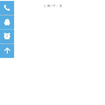
끅
前一个：
无
ꄴ
뀩
뀥
녕